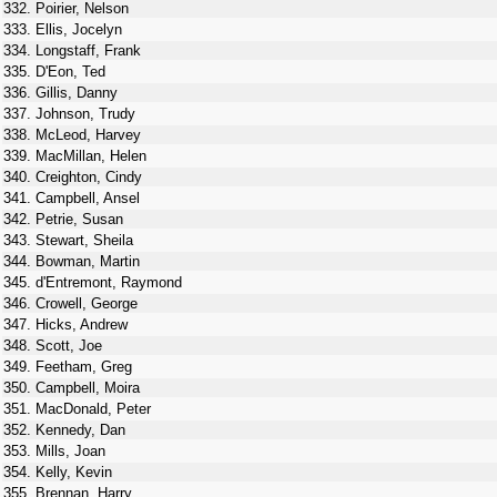
332. Poirier, Nelson
333. Ellis, Jocelyn
334. Longstaff, Frank
335. D'Eon, Ted
336. Gillis, Danny
337. Johnson, Trudy
338. McLeod, Harvey
339. MacMillan, Helen
340. Creighton, Cindy
341. Campbell, Ansel
342. Petrie, Susan
343. Stewart, Sheila
344. Bowman, Martin
345. d'Entremont, Raymond
346. Crowell, George
347. Hicks, Andrew
348. Scott, Joe
349. Feetham, Greg
350. Campbell, Moira
351. MacDonald, Peter
352. Kennedy, Dan
353. Mills, Joan
354. Kelly, Kevin
355. Brennan, Harry