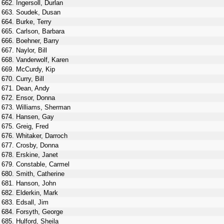
662. Ingersoll, Durlan
663. Soudek, Dusan
664. Burke, Terry
665. Carlson, Barbara
666. Boehner, Barry
667. Naylor, Bill
668. Vanderwolf, Karen
669. McCurdy, Kip
670. Curry, Bill
671. Dean, Andy
672. Ensor, Donna
673. Williams, Sherman
674. Hansen, Gay
675. Greig, Fred
676. Whitaker, Darroch
677. Crosby, Donna
678. Erskine, Janet
679. Constable, Carmel
680. Smith, Catherine
681. Hanson, John
682. Elderkin, Mark
683. Edsall, Jim
684. Forsyth, George
685. Hulford, Sheila