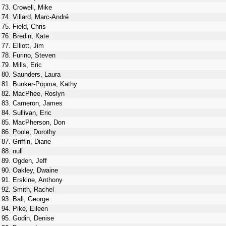
73. Crowell, Mike
74. Villard, Marc-André
75. Field, Chris
76. Bredin, Kate
77. Elliott, Jim
78. Furino, Steven
79. Mills, Eric
80. Saunders, Laura
81. Bunker-Popma, Kathy
82. MacPhee, Roslyn
83. Cameron, James
84. Sullivan, Eric
85. MacPherson, Don
86. Poole, Dorothy
87. Griffin, Diane
88. null
89. Ogden, Jeff
90. Oakley, Dwaine
91. Erskine, Anthony
92. Smith, Rachel
93. Ball, George
94. Pike, Eileen
95. Godin, Denise