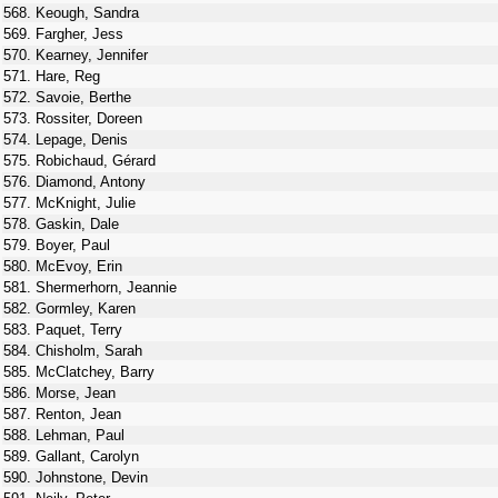
568. Keough, Sandra
569. Fargher, Jess
570. Kearney, Jennifer
571. Hare, Reg
572. Savoie, Berthe
573. Rossiter, Doreen
574. Lepage, Denis
575. Robichaud, Gérard
576. Diamond, Antony
577. McKnight, Julie
578. Gaskin, Dale
579. Boyer, Paul
580. McEvoy, Erin
581. Shermerhorn, Jeannie
582. Gormley, Karen
583. Paquet, Terry
584. Chisholm, Sarah
585. McClatchey, Barry
586. Morse, Jean
587. Renton, Jean
588. Lehman, Paul
589. Gallant, Carolyn
590. Johnstone, Devin