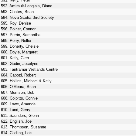
591. Neily, Peter
592. Amirault-Langlais, Diane
593. Coates, Brian
594. Nova Scotia Bird Society
595. Roy, Denise
596. Poirier, Connor
597. Perrin, Samantha
598. Perry, Nellie
599. Doherty, Chelsie
600. Doyle, Margaret
601. Kelly, Glen
602. Godin, Jocelyne
603. Tantramar Wetlands Centre
604. Capozi, Robert
605. Hollins, Michael & Kelly
606. O'Meara, Brian
607. Morrison, Bob
608. Colpitts, Connie
609. Lowe, Amanda
610. Lund, Gerry
611. Saunders, Glenn
612. English, Joe
613. Thompson, Susanne
614. Codling, Lois