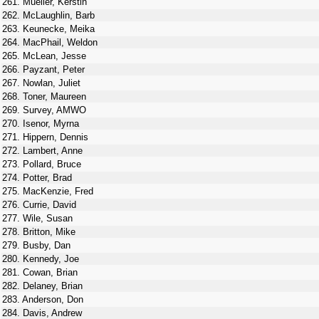
261. Mueller, Kerstin
262. McLaughlin, Barb
263. Keunecke, Meika
264. MacPhail, Weldon
265. McLean, Jesse
266. Payzant, Peter
267. Nowlan, Juliet
268. Toner, Maureen
269. Survey, AMWO
270. Isenor, Myrna
271. Hippern, Dennis
272. Lambert, Anne
273. Pollard, Bruce
274. Potter, Brad
275. MacKenzie, Fred
276. Currie, David
277. Wile, Susan
278. Britton, Mike
279. Busby, Dan
280. Kennedy, Joe
281. Cowan, Brian
282. Delaney, Brian
283. Anderson, Don
284. Davis, Andrew