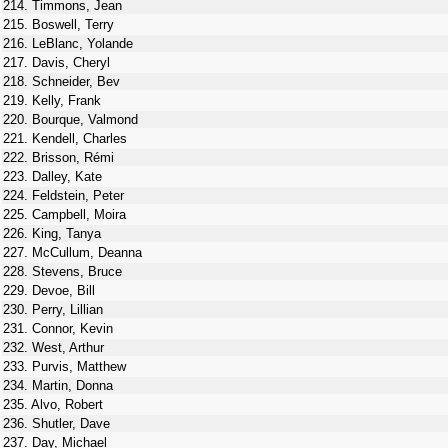
214. Timmons, Jean
215. Boswell, Terry
216. LeBlanc, Yolande
217. Davis, Cheryl
218. Schneider, Bev
219. Kelly, Frank
220. Bourque, Valmond
221. Kendell, Charles
222. Brisson, Rémi
223. Dalley, Kate
224. Feldstein, Peter
225. Campbell, Moira
226. King, Tanya
227. McCullum, Deanna
228. Stevens, Bruce
229. Devoe, Bill
230. Perry, Lillian
231. Connor, Kevin
232. West, Arthur
233. Purvis, Matthew
234. Martin, Donna
235. Alvo, Robert
236. Shutler, Dave
237. Day, Michael