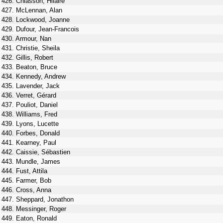
426. Chiasson, Hilaire
427. McLennan, Alan
428. Lockwood, Joanne
429. Dufour, Jean-Francois
430. Armour, Nan
431. Christie, Sheila
432. Gillis, Robert
433. Beaton, Bruce
434. Kennedy, Andrew
435. Lavender, Jack
436. Verret, Gérard
437. Pouliot, Daniel
438. Williams, Fred
439. Lyons, Lucette
440. Forbes, Donald
441. Kearney, Paul
442. Caissie, Sébastien
443. Mundle, James
444. Fust, Attila
445. Farmer, Bob
446. Cross, Anna
447. Sheppard, Jonathon
448. Messinger, Roger
449. Eaton, Ronald