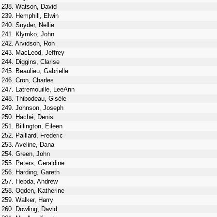
238. Watson, David
239. Hemphill, Elwin
240. Snyder, Nellie
241. Klymko, John
242. Arvidson, Ron
243. MacLeod, Jeffrey
244. Diggins, Clarise
245. Beaulieu, Gabrielle
246. Cron, Charles
247. Latremouille, LeeAnn
248. Thibodeau, Gisèle
249. Johnson, Joseph
250. Haché, Denis
251. Billington, Eileen
252. Paillard, Frederic
253. Aveline, Dana
254. Green, John
255. Peters, Geraldine
256. Harding, Gareth
257. Hebda, Andrew
258. Ogden, Katherine
259. Walker, Harry
260. Dowling, David