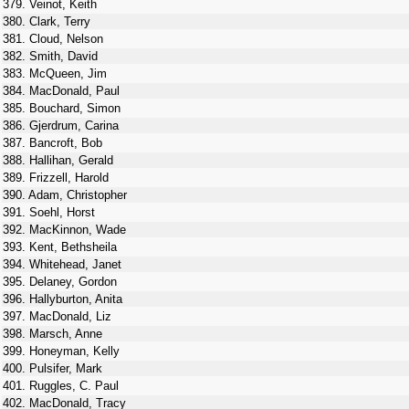
379. Veinot, Keith
380. Clark, Terry
381. Cloud, Nelson
382. Smith, David
383. McQueen, Jim
384. MacDonald, Paul
385. Bouchard, Simon
386. Gjerdrum, Carina
387. Bancroft, Bob
388. Hallihan, Gerald
389. Frizzell, Harold
390. Adam, Christopher
391. Soehl, Horst
392. MacKinnon, Wade
393. Kent, Bethsheila
394. Whitehead, Janet
395. Delaney, Gordon
396. Hallyburton, Anita
397. MacDonald, Liz
398. Marsch, Anne
399. Honeyman, Kelly
400. Pulsifer, Mark
401. Ruggles, C. Paul
402. MacDonald, Tracy