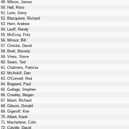
49. Wilson, James
50. Hall, Ross
51. Lunn, Gerry
52. Blacquiere, Richard
53. Horn, Andrew
54. Lauff, Randy
55. McEvoy, Fritz
56. Winsor, Bill
57. Christie, David
58. Brett, Beverly
59. Vines, Steve
60. Sears, Ted
61. Chalmers, Patricia
62. McAskill, Dan
63. O'Connell, Rod
64. Bogaard, Paul
65. Gullage, Stephen
66. Crowley, Megan
67. Mash, Richard
68. Gibson, Donald
69. Gigeroff, Kier
70. Allard, Karel
71. Macfarlane, Colin
72. Colville, David