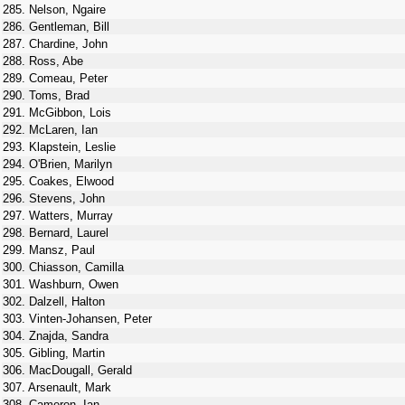
285. Nelson, Ngaire
286. Gentleman, Bill
287. Chardine, John
288. Ross, Abe
289. Comeau, Peter
290. Toms, Brad
291. McGibbon, Lois
292. McLaren, Ian
293. Klapstein, Leslie
294. O'Brien, Marilyn
295. Coakes, Elwood
296. Stevens, John
297. Watters, Murray
298. Bernard, Laurel
299. Mansz, Paul
300. Chiasson, Camilla
301. Washburn, Owen
302. Dalzell, Halton
303. Vinten-Johansen, Peter
304. Znajda, Sandra
305. Gibling, Martin
306. MacDougall, Gerald
307. Arsenault, Mark
308. Cameron, Ian