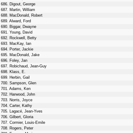
686. Digout, George
687. Martin, William
688. MacDonald, Robert
689. Alward, Ford
690. Biggar, Dwayne
691. Young, David
692. Rockwell, Betty
693. MacKay, Ian
694. Porter, Jackie
695. MacDonald, Jake
696. Foley, Jan
697. Robichaud, Jean-Guy
698. Klass, E.
699. Herbin, Gail
700. Sampson, Glen
701. Adams, Ken
702. Harwood, John
703. Norris, Joyce
704. Carter, Kathy
705. Lagacé, Jean-Yves
706. Gilbert, Gloria
707. Cormier, Louis-Emile
708. Rogers, Peter