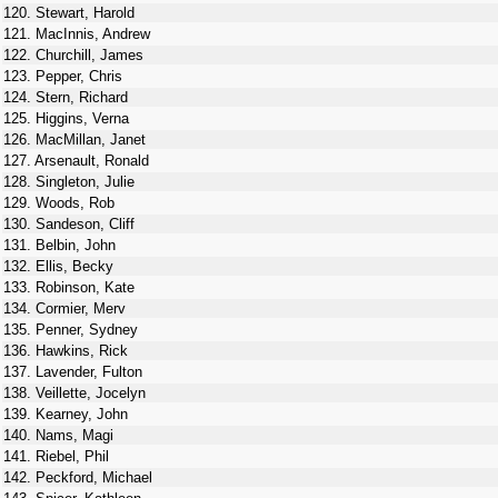
120. Stewart, Harold
121. MacInnis, Andrew
122. Churchill, James
123. Pepper, Chris
124. Stern, Richard
125. Higgins, Verna
126. MacMillan, Janet
127. Arsenault, Ronald
128. Singleton, Julie
129. Woods, Rob
130. Sandeson, Cliff
131. Belbin, John
132. Ellis, Becky
133. Robinson, Kate
134. Cormier, Merv
135. Penner, Sydney
136. Hawkins, Rick
137. Lavender, Fulton
138. Veillette, Jocelyn
139. Kearney, John
140. Nams, Magi
141. Riebel, Phil
142. Peckford, Michael