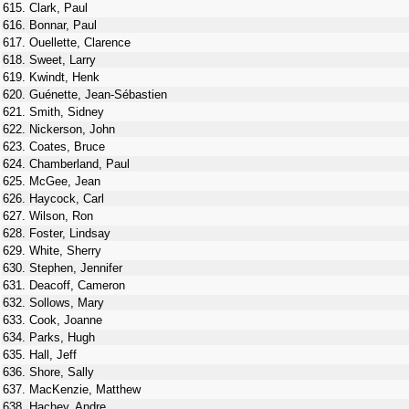
615. Clark, Paul
616. Bonnar, Paul
617. Ouellette, Clarence
618. Sweet, Larry
619. Kwindt, Henk
620. Guénette, Jean-Sébastien
621. Smith, Sidney
622. Nickerson, John
623. Coates, Bruce
624. Chamberland, Paul
625. McGee, Jean
626. Haycock, Carl
627. Wilson, Ron
628. Foster, Lindsay
629. White, Sherry
630. Stephen, Jennifer
631. Deacoff, Cameron
632. Sollows, Mary
633. Cook, Joanne
634. Parks, Hugh
635. Hall, Jeff
636. Shore, Sally
637. MacKenzie, Matthew
638. Hachey, Andre