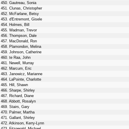
450. Gautreau, Sonia
451. Clunas, Christopher
452. McFarlane, Betsy
453. d'Entremont, Gisele
454. Holmes, Bill
455. Wadman, Trevor
456. Thompson, Dale
457. MacDonald, Ron
458. Plamondon, Melina
459. Johnson, Catherine
460. te Raa, John
461. Newell, Murray
462. Marcum, Eric
463. Janowicz, Marianne
464. LaPointe, Charlotte
465. Hill, Shawn
466. Sharpe, Shirley
467. Richard, Diane
468. Abbott, Rosalyn
469. Stairs, Gary
470. Palmer, Martha
471. Gallant, Shirley
472. Atkinson, Kerry-Lynn
473. Fitzgerald, Michael