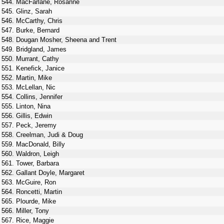
544. MacFarlane, Rosanne
545. Glinz, Sarah
546. McCarthy, Chris
547. Burke, Bernard
548. Dougan Mosher, Sheena and Trent
549. Bridgland, James
550. Murrant, Cathy
551. Kenefick, Janice
552. Martin, Mike
553. McLellan, Nic
554. Collins, Jennifer
555. Linton, Nina
556. Gillis, Edwin
557. Peck, Jeremy
558. Creelman, Judi & Doug
559. MacDonald, Billy
560. Waldron, Leigh
561. Tower, Barbara
562. Gallant Doyle, Margaret
563. McGuire, Ron
564. Roncetti, Martin
565. Plourde, Mike
566. Miller, Tony
567. Rice, Maggie