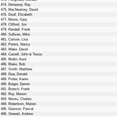
474. Dempsey, Ray
475. MacNearney, David
476. Doull, Elizabeth
477. Moore, Gary
478. Clifford, Jim
479. Randall, Frank
480. Sullivan, Mike
481. Caissie, Lisa
482. Peters, Nancy
483. Wake, David
484. Castell, John & Tessa
485. Mullin, Kent
486. Blake, Bob
487. Smith, Matthew
488. Dow, Donald
489. Potter, Karen
490. Bulger, Darren
491. Branch, Frank
492. Roy, Manon
493. Neveu, Charles
494. Robertson, Marion
495. Giasson, Pascal
496. Stewart, Andrew