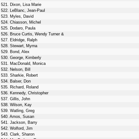
521. Dixon, Lisa Marie
522. LeBlanc, Jean-Paul
523. Myles, David
524. Chiasson, Michel
525. Dodaro, Paula
526. Bruce Curtis, Wendy Turner &
527. Eldridge, Ralph
528. Stewart, Myrna
529. Bond, Alex
530. George, Kimberly
531. MacDonald, Monica
532. Nelson, Bill
533. Sharkie, Robert
534. Balser, Don
535. Richard, Roland
536. Kennedy, Christopher
537. Gillis, John
538. Wilson, Kay
539. Watling, Greg
540. Amos, Susan
541. Jackson, Barry
542. Wolford, Jim
543. Clark, Sharon