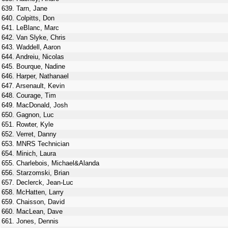
639. Tarn, Jane
640. Colpitts, Don
641. LeBlanc, Marc
642. Van Slyke, Chris
643. Waddell, Aaron
644. Andreiu, Nicolas
645. Bourque, Nadine
646. Harper, Nathanael
647. Arsenault, Kevin
648. Courage, Tim
649. MacDonald, Josh
650. Gagnon, Luc
651. Rowter, Kyle
652. Verret, Danny
653. MNRS Technician
654. Minich, Laura
655. Charlebois, Michael&Alanda
656. Starzomski, Brian
657. Declerck, Jean-Luc
658. McHatten, Larry
659. Chaisson, David
660. MacLean, Dave
661. Jones, Dennis