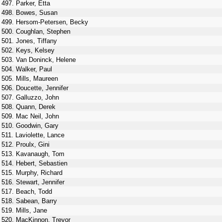
497. Parker, Etta
498. Bowes, Susan
499. Hersom-Petersen, Becky
500. Coughlan, Stephen
501. Jones, Tiffany
502. Keys, Kelsey
503. Van Doninck, Helene
504. Walker, Paul
505. Mills, Maureen
506. Doucette, Jennifer
507. Galluzzo, John
508. Quann, Derek
509. Mac Neil, John
510. Goodwin, Gary
511. Laviolette, Lance
512. Proulx, Gini
513. Kavanaugh, Tom
514. Hebert, Sebastien
515. Murphy, Richard
516. Stewart, Jennifer
517. Beach, Todd
518. Sabean, Barry
519. Mills, Jane
520. MacKinnon, Trevor