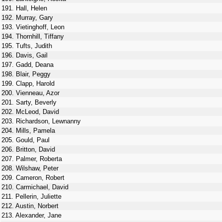
191. Hall, Helen
192. Murray, Gary
193. Vietinghoff, Leon
194. Thornhill, Tiffany
195. Tufts, Judith
196. Davis, Gail
197. Gadd, Deana
198. Blair, Peggy
199. Clapp, Harold
200. Vienneau, Azor
201. Sarty, Beverly
202. McLeod, David
203. Richardson, Lewnanny
204. Mills, Pamela
205. Gould, Paul
206. Britton, David
207. Palmer, Roberta
208. Wilshaw, Peter
209. Cameron, Robert
210. Carmichael, David
211. Pellerin, Juliette
212. Austin, Norbert
213. Alexander, Jane