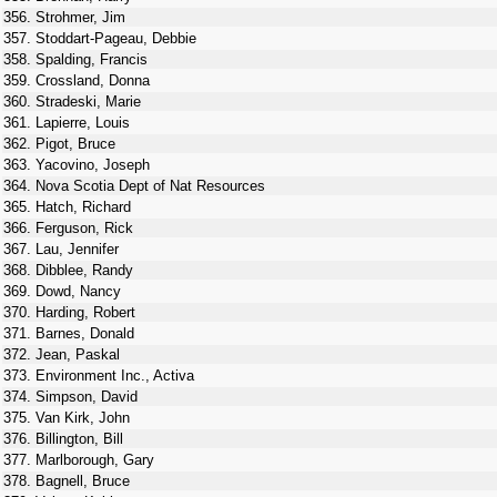
356. Strohmer, Jim
357. Stoddart-Pageau, Debbie
358. Spalding, Francis
359. Crossland, Donna
360. Stradeski, Marie
361. Lapierre, Louis
362. Pigot, Bruce
363. Yacovino, Joseph
364. Nova Scotia Dept of Nat Resources
365. Hatch, Richard
366. Ferguson, Rick
367. Lau, Jennifer
368. Dibblee, Randy
369. Dowd, Nancy
370. Harding, Robert
371. Barnes, Donald
372. Jean, Paskal
373. Environment Inc., Activa
374. Simpson, David
375. Van Kirk, John
376. Billington, Bill
377. Marlborough, Gary
378. Bagnell, Bruce