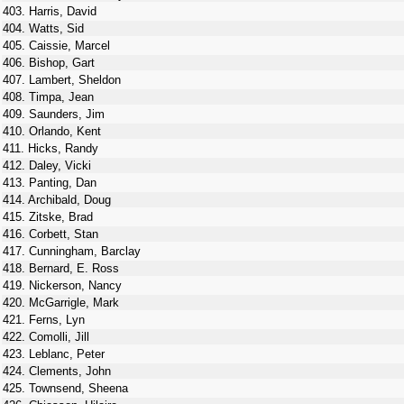
403. Harris, David
404. Watts, Sid
405. Caissie, Marcel
406. Bishop, Gart
407. Lambert, Sheldon
408. Timpa, Jean
409. Saunders, Jim
410. Orlando, Kent
411. Hicks, Randy
412. Daley, Vicki
413. Panting, Dan
414. Archibald, Doug
415. Zitske, Brad
416. Corbett, Stan
417. Cunningham, Barclay
418. Bernard, E. Ross
419. Nickerson, Nancy
420. McGarrigle, Mark
421. Ferns, Lyn
422. Comolli, Jill
423. Leblanc, Peter
424. Clements, John
425. Townsend, Sheena