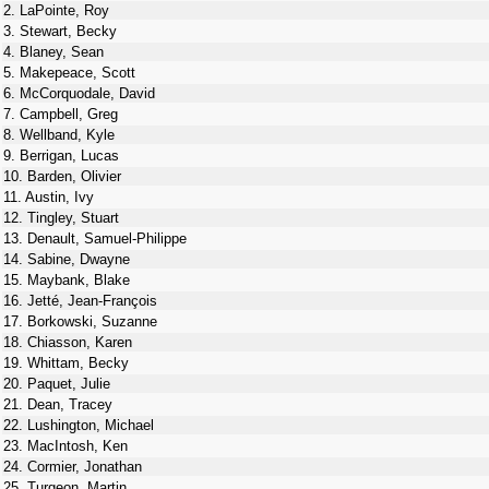
2. LaPointe, Roy
3. Stewart, Becky
4. Blaney, Sean
5. Makepeace, Scott
6. McCorquodale, David
7. Campbell, Greg
8. Wellband, Kyle
9. Berrigan, Lucas
10. Barden, Olivier
11. Austin, Ivy
12. Tingley, Stuart
13. Denault, Samuel-Philippe
14. Sabine, Dwayne
15. Maybank, Blake
16. Jetté, Jean-François
17. Borkowski, Suzanne
18. Chiasson, Karen
19. Whittam, Becky
20. Paquet, Julie
21. Dean, Tracey
22. Lushington, Michael
23. MacIntosh, Ken
24. Cormier, Jonathan
25. Turgeon, Martin