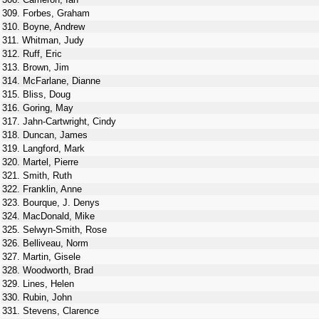
309. Forbes, Graham
310. Boyne, Andrew
311. Whitman, Judy
312. Ruff, Eric
313. Brown, Jim
314. McFarlane, Dianne
315. Bliss, Doug
316. Goring, May
317. Jahn-Cartwright, Cindy
318. Duncan, James
319. Langford, Mark
320. Martel, Pierre
321. Smith, Ruth
322. Franklin, Anne
323. Bourque, J. Denys
324. MacDonald, Mike
325. Selwyn-Smith, Rose
326. Belliveau, Norm
327. Martin, Gisele
328. Woodworth, Brad
329. Lines, Helen
330. Rubin, John
331. Stevens, Clarence