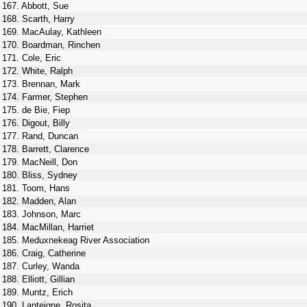
167. Abbott, Sue
168. Scarth, Harry
169. MacAulay, Kathleen
170. Boardman, Rinchen
171. Cole, Eric
172. White, Ralph
173. Brennan, Mark
174. Farmer, Stephen
175. de Bie, Fiep
176. Digout, Billy
177. Rand, Duncan
178. Barrett, Clarence
179. MacNeill, Don
180. Bliss, Sydney
181. Toom, Hans
182. Madden, Alan
183. Johnson, Marc
184. MacMillan, Harriet
185. Meduxnekeag River Association
186. Craig, Catherine
187. Curley, Wanda
188. Elliott, Gillian
189. Muntz, Erich
190. Lanteigne, Rosita