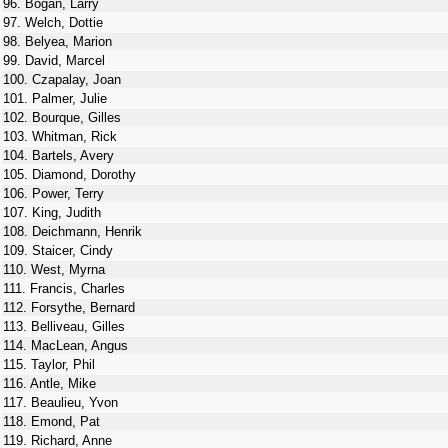
96. Bogan, Larry
97. Welch, Dottie
98. Belyea, Marion
99. David, Marcel
100. Czapalay, Joan
101. Palmer, Julie
102. Bourque, Gilles
103. Whitman, Rick
104. Bartels, Avery
105. Diamond, Dorothy
106. Power, Terry
107. King, Judith
108. Deichmann, Henrik
109. Staicer, Cindy
110. West, Myrna
111. Francis, Charles
112. Forsythe, Bernard
113. Belliveau, Gilles
114. MacLean, Angus
115. Taylor, Phil
116. Antle, Mike
117. Beaulieu, Yvon
118. Emond, Pat
119. Richard, Anne