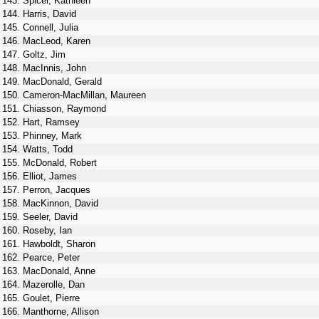
143. Spicer, Kathleen
144. Harris, David
145. Connell, Julia
146. MacLeod, Karen
147. Goltz, Jim
148. MacInnis, John
149. MacDonald, Gerald
150. Cameron-MacMillan, Maureen
151. Chiasson, Raymond
152. Hart, Ramsey
153. Phinney, Mark
154. Watts, Todd
155. McDonald, Robert
156. Elliot, James
157. Perron, Jacques
158. MacKinnon, David
159. Seeler, David
160. Roseby, Ian
161. Hawboldt, Sharon
162. Pearce, Peter
163. MacDonald, Anne
164. Mazerolle, Dan
165. Goulet, Pierre
166. Manthorne, Allison