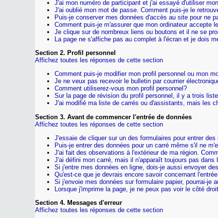
J'ai mon numéro de participant et j'ai essayé d'utiliser m
J'ai oublié mon mot de passe. Comment puis-je le retrouv
Puis-je conserver mes données d'accès au site pour ne pas
Comment puis-je m'assurer que mon ordinateur accepte l
Je clique sur de nombreux liens ou boutons et il ne se prod
La page ne s'affiche pas au complet à l'écran et je dois 
Section 2. Profil personnel
Affichez toutes les réponses de cette section
Comment puis-je modifier mon profil personnel ou mon m
Je ne veux pas recevoir le bulletin par courrier électroni
Comment utiliserez-vous mon profil personnel?
Sur la page de révision du profil personnel, il y a trois lis
J'ai modifié ma liste de carrés ou d'assistants, mais les 
Section 3. Avant de commencer l'entrée de données
Affichez toutes les réponses de cette section
J'essaie de cliquer sur un des formulaires pour entrer des
Puis-je entrer des données pour un carré même s'il ne m'
J'ai fait des observations à l'extérieur de ma région. Com
J'ai défini mon carré, mais il n'apparaît toujours pas dans 
Si j'entre mes données en ligne, dois-je aussi envoyer de
Qu'est-ce que je devrais encore savoir concernant l'entr
Si j'envoie mes données sur formulaire papier, pourrai-je a
Lorsque j'imprime la page, je ne peux pas voir le côté droit
Section 4. Messages d'erreur
Affichez toutes les réponses de cette section