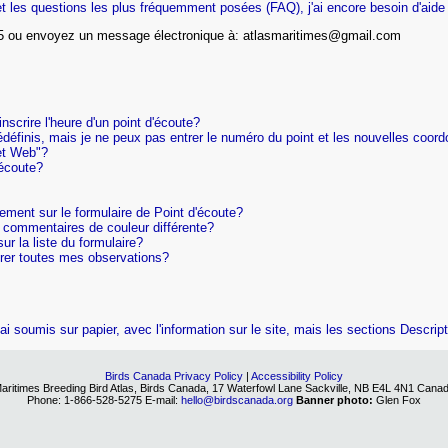
ns et les questions les plus fréquemment posées (FAQ), j'ai encore besoin d'ai
75 ou envoyez un message électronique à: atlasmaritimes@gmail.com
nscrire l'heure d'un point d'écoute?
édéfinis, mais je ne peux pas entrer le numéro du point et les nouvelles coor
et Web"?
'écoute?
tement sur le formulaire de Point d'écoute?
 commentaires de couleur différente?
ur la liste du formulaire?
ntrer toutes mes observations?
'ai soumis sur papier, avec l'information sur le site, mais les sections Descrip
Birds Canada Privacy Policy
|
Accessibility Policy
aritimes Breeding Bird Atlas, Birds Canada, 17 Waterfowl Lane Sackville, NB E4L 4N1 Cana
Phone: 1-866-528-5275 E-mail:
hello@birdscanada.org
Banner photo:
Glen Fox