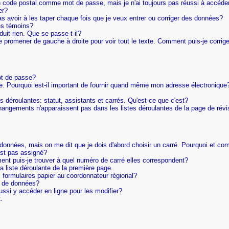
on code postal comme mot de passe, mais je n'ai toujours pas réussi à accéder
er?
 avoir à les taper chaque fois que je veux entrer ou corriger des données?
es témoins?
uit rien. Que se passe-t-il?
me promener de gauche à droite pour voir tout le texte. Comment puis-je corrig
ot de passe?
que. Pourquoi est-il important de fournir quand même mon adresse électronique
tes déroulantes: statut, assistants et carrés. Qu'est-ce que c'est?
changements n'apparaissent pas dans les listes déroulantes de la page de révi
 données, mais on me dit que je dois d'abord choisir un carré. Pourquoi et com
est pas assigné?
ment puis-je trouver à quel numéro de carré elles correspondent?
la liste déroulante de la première page.
s formulaires papier au coordonnateur régional?
ée de données?
ussi y accéder en ligne pour les modifier?
.