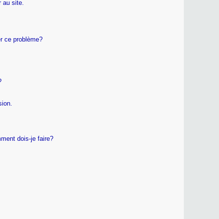
 au site.
er ce problème?
?
sion.
ment dois-je faire?