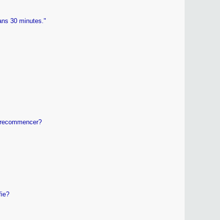
ans 30 minutes."
ut recommencer?
fie?