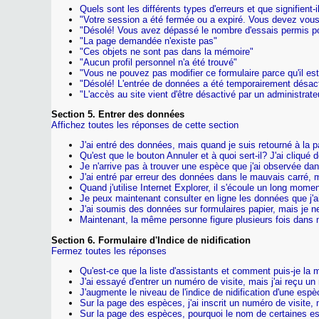
Quels sont les différents types d'erreurs et que signifient-i
"Votre session a été fermée ou a expiré. Vous devez vous
"Désolé! Vous avez dépassé le nombre d'essais permis po
"La page demandée n'existe pas"
"Ces objets ne sont pas dans la mémoire"
"Aucun profil personnel n'a été trouvé"
"Vous ne pouvez pas modifier ce formulaire parce qu'il est
"Désolé! L'entrée de données a été temporairement désacti
"L'accès au site vient d'être désactivé par un administrateu
Section 5. Entrer des données
Affichez toutes les réponses de cette section
J'ai entré des données, mais quand je suis retourné à la pag
Qu'est que le bouton Annuler et à quoi sert-il? J'ai cliqué d
Je n'arrive pas à trouver une espèce que j'ai observée dans 
J'ai entré par erreur des données dans le mauvais carré, 
Quand j'utilise Internet Explorer, il s'écoule un long mome
Je peux maintenant consulter en ligne les données que j'ai
J'ai soumis des données sur formulaires papier, mais je ne 
Maintenant, la même personne figure plusieurs fois dans m
Section 6. Formulaire d'Indice de nidification
Fermez toutes les réponses
Qu'est-ce que la liste d'assistants et comment puis-je la 
J'ai essayé d'entrer un numéro de visite, mais j'ai reçu u
J'augmente le niveau de l'indice de nidification d'une espè
Sur la page des espèces, j'ai inscrit un numéro de visite,
Sur la page des espèces, pourquoi le nom de certaines e