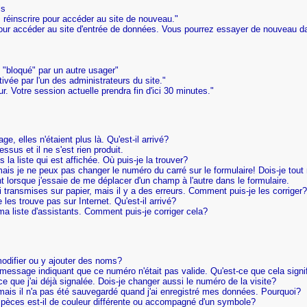
ls
 réinscrire pour accéder au site de nouveau."
ur accéder au site d'entrée de données. Vous pourrez essayer de nouveau d
 "bloqué" par un autre usager"
vée par l'un des administrateurs du site."
r. Votre session actuelle prendra fin d'ici 30 minutes."
e, elles n'étaient plus là. Qu'est-il arrivé?
essus et il ne s'est rien produit.
la liste qui est affichée. Où puis-je la trouver?
mais je ne peux pas changer le numéro du carré sur le formulaire! Dois-je to
nt lorsque j'essaie de me déplacer d'un champ à l'autre dans le formulaire.
 transmises sur papier, mais il y a des erreurs. Comment puis-je les corriger?
les trouve pas sur Internet. Qu'est-il arrivé?
a liste d'assistants. Comment puis-je corriger cela?
modifier ou y ajouter des noms?
n message indiquant que ce numéro n'était pas valide. Qu'est-ce que cela signi
ce que j'ai déjà signalée. Dois-je changer aussi le numéro de la visite?
 mais il n'a pas été sauvegardé quand j'ai enregistré mes données. Pourquoi?
spèces est-il de couleur différente ou accompagné d'un symbole?