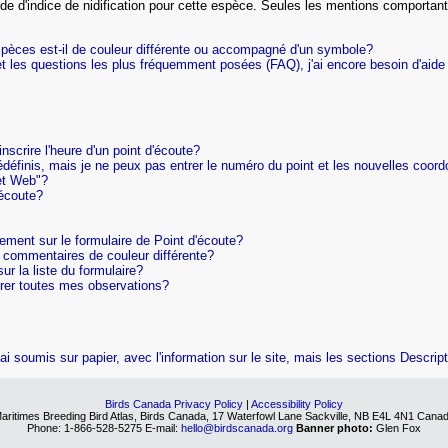
e d'indice de nidification pour cette espèce. Seules les mentions comportant 
spèces est-il de couleur différente ou accompagné d'un symbole?
ns et les questions les plus fréquemment posées (FAQ), j'ai encore besoin d'ai
nscrire l'heure d'un point d'écoute?
édéfinis, mais je ne peux pas entrer le numéro du point et les nouvelles coor
et Web"?
'écoute?
tement sur le formulaire de Point d'écoute?
 commentaires de couleur différente?
ur la liste du formulaire?
ntrer toutes mes observations?
'ai soumis sur papier, avec l'information sur le site, mais les sections Descrip
Birds Canada Privacy Policy
|
Accessibility Policy
aritimes Breeding Bird Atlas, Birds Canada, 17 Waterfowl Lane Sackville, NB E4L 4N1 Cana
Phone: 1-866-528-5275 E-mail:
hello@birdscanada.org
Banner photo:
Glen Fox