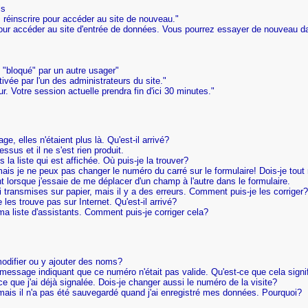
ls
 réinscrire pour accéder au site de nouveau."
ur accéder au site d'entrée de données. Vous pourrez essayer de nouveau d
 "bloqué" par un autre usager"
vée par l'un des administrateurs du site."
r. Votre session actuelle prendra fin d'ici 30 minutes."
e, elles n'étaient plus là. Qu'est-il arrivé?
essus et il ne s'est rien produit.
la liste qui est affichée. Où puis-je la trouver?
mais je ne peux pas changer le numéro du carré sur le formulaire! Dois-je to
nt lorsque j'essaie de me déplacer d'un champ à l'autre dans le formulaire.
 transmises sur papier, mais il y a des erreurs. Comment puis-je les corriger?
les trouve pas sur Internet. Qu'est-il arrivé?
a liste d'assistants. Comment puis-je corriger cela?
modifier ou y ajouter des noms?
n message indiquant que ce numéro n'était pas valide. Qu'est-ce que cela signi
ce que j'ai déjà signalée. Dois-je changer aussi le numéro de la visite?
 mais il n'a pas été sauvegardé quand j'ai enregistré mes données. Pourquoi?