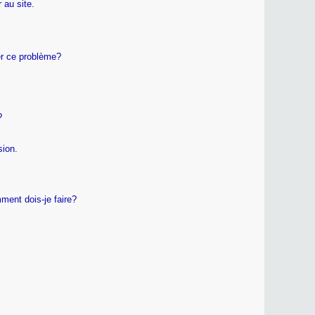
 au site.
er ce problème?
?
sion.
ment dois-je faire?