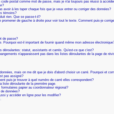
on code postal comme mot de passe, mais je n'ai toujours pas réussi à accéder
er?
 avoir à les taper chaque fois que je veux entrer ou corriger des données?
es témoins?
uit rien. Que se passe-t-il?
me promener de gauche à droite pour voir tout le texte. Comment puis-je corrig
ot de passe?
que. Pourquoi est-il important de fournir quand même mon adresse électronique
tes déroulantes: statut, assistants et carrés. Qu'est-ce que c'est?
changements n'apparaissent pas dans les listes déroulantes de la page de révi
 données, mais on me dit que je dois d'abord choisir un carré. Pourquoi et com
est pas assigné?
ment puis-je trouver à quel numéro de carré elles correspondent?
la liste déroulante de la première page.
s formulaires papier au coordonnateur régional?
ée de données?
ussi y accéder en ligne pour les modifier?
.