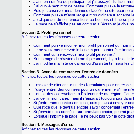
J'ai mon numéro de participant et j'ai essayé d'utiliser m
J'ai oublié mon mot de passe. Comment puis-je le retrouv
Puis-je conserver mes données d'accès au site pour ne pas
Comment puis-je m'assurer que mon ordinateur accepte l
Je clique sur de nombreux liens ou boutons et il ne se prod
La page ne s'affiche pas au complet à l'écran et je dois 
Section 2. Profil personnel
Affichez toutes les réponses de cette section
Comment puis-je modifier mon profil personnel ou mon m
Je ne veux pas recevoir le bulletin par courrier électroni
Comment utiliserez-vous mon profil personnel?
Sur la page de révision du profil personnel, il y a trois lis
J'ai modifié ma liste de carrés ou d'assistants, mais les 
Section 3. Avant de commencer l'entrée de données
Affichez toutes les réponses de cette section
J'essaie de cliquer sur un des formulaires pour entrer des
Puis-je entrer des données pour un carré même s'il ne m'
J'ai fait des observations à l'extérieur de ma région. Com
J'ai défini mon carré, mais il n'apparaît toujours pas dans 
Si j'entre mes données en ligne, dois-je aussi envoyer de
Qu'est-ce que je devrais encore savoir concernant l'entr
Si j'envoie mes données sur formulaire papier, pourrai-je a
Lorsque j'imprime la page, je ne peux pas voir le côté droit
Section 4. Messages d'erreur
Affichez toutes les réponses de cette section