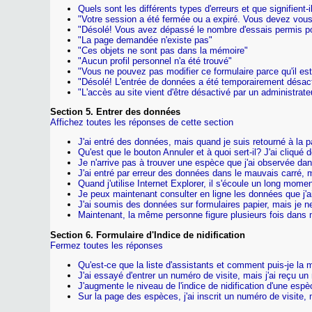
Quels sont les différents types d'erreurs et que signifient-i
"Votre session a été fermée ou a expiré. Vous devez vous
"Désolé! Vous avez dépassé le nombre d'essais permis po
"La page demandée n'existe pas"
"Ces objets ne sont pas dans la mémoire"
"Aucun profil personnel n'a été trouvé"
"Vous ne pouvez pas modifier ce formulaire parce qu'il est
"Désolé! L'entrée de données a été temporairement désacti
"L'accès au site vient d'être désactivé par un administrateu
Section 5. Entrer des données
Affichez toutes les réponses de cette section
J'ai entré des données, mais quand je suis retourné à la pag
Qu'est que le bouton Annuler et à quoi sert-il? J'ai cliqué d
Je n'arrive pas à trouver une espèce que j'ai observée dans 
J'ai entré par erreur des données dans le mauvais carré, 
Quand j'utilise Internet Explorer, il s'écoule un long mome
Je peux maintenant consulter en ligne les données que j'ai
J'ai soumis des données sur formulaires papier, mais je ne 
Maintenant, la même personne figure plusieurs fois dans m
Section 6. Formulaire d'Indice de nidification
Fermez toutes les réponses
Qu'est-ce que la liste d'assistants et comment puis-je la 
J'ai essayé d'entrer un numéro de visite, mais j'ai reçu u
J'augmente le niveau de l'indice de nidification d'une espè
Sur la page des espèces, j'ai inscrit un numéro de visite,