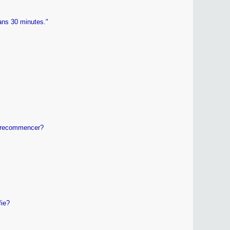
ans 30 minutes."
ut recommencer?
fie?